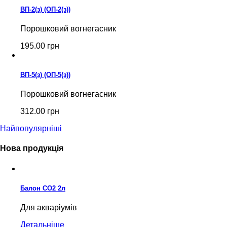
ВП-2(з) (ОП-2(з))
Порошковий вогнегасник
195.00 грн
ВП-5(з) (ОП-5(з))
Порошковий вогнегасник
312.00 грн
Найпопулярніші
Нова продукція
Балон CO2 2л
Для акваріумів
Детальніше