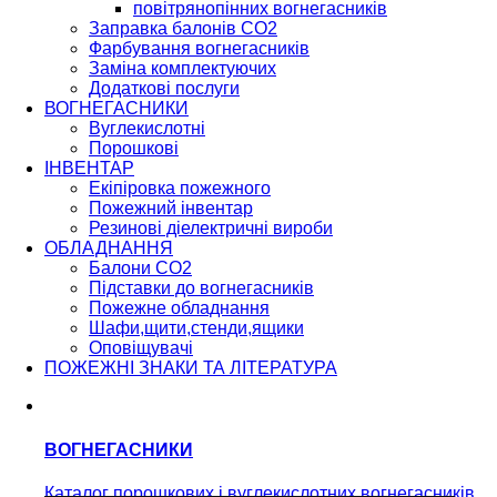
повітрянопінних вогнегасників
Заправка балонів CO2
Фарбування вогнегасників
Заміна комплектуючих
Додаткові послуги
ВОГНЕГАСНИКИ
Вуглекислотні
Порошкові
ІНВЕНТАР
Екіпіровка пожежного
Пожежний інвентар
Резинові діелектричні вироби
ОБЛАДНАННЯ
Балони СО2
Підставки до вогнегасників
Пожежне обладнання
Шафи,щити,стенди,ящики
ПОЖЕЖНИЙ
Оповіщувачі
ПОЖЕЖНІ ЗНАКИ ТА ЛІТЕРАТУРА
ІНВЕНТАР
ВОГНЕГАСНИКИ
Каталог порошкових і вуглекислотних вогнегасників