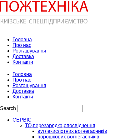
Головна
Про нас
Розташування
Доставка
Контакти
Головна
Про нас
Розташування
Доставка
Контакти
Search
СЕРВІС
ТО,перезарядка,опосвідчення
вуглекислотних вогнегасників
порошкових вогнегасників