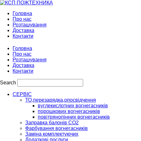
Головна
Про нас
Розташування
Доставка
Контакти
Головна
Про нас
Розташування
Доставка
Контакти
Search
СЕРВІС
ТО,перезарядка,опосвідчення
вуглекислотних вогнегасників
порошкових вогнегасників
повітрянопінних вогнегасників
Заправка балонів CO2
Фарбування вогнегасників
Заміна комплектуючих
Додаткові послуги