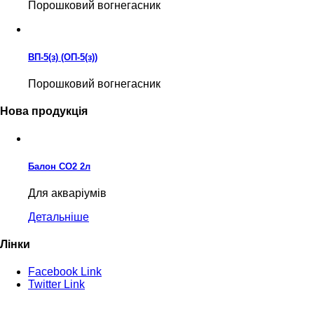
Порошковий вогнегасник
ВП-5(з) (ОП-5(з))
Порошковий вогнегасник
Нова продукція
Балон CO2 2л
Для акваріумів
Детальніше
Лінки
Facebook Link
Twitter Link