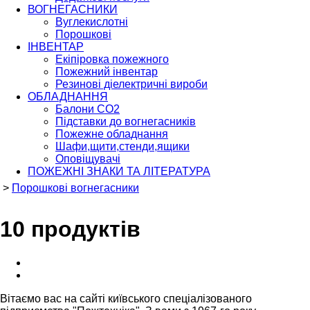
ВОГНЕГАСНИКИ
Вуглекислотні
Порошкові
ІНВЕНТАР
Екіпіровка пожежного
Пожежний інвентар
Резинові діелектричні вироби
ОБЛАДНАННЯ
Балони СО2
Підставки до вогнегасників
Пожежне обладнання
Шафи,щити,стенди,ящики
Оповіщувачі
ПОЖЕЖНІ ЗНАКИ ТА ЛІТЕРАТУРА
>
Порошкові вогнегасники
10 продуктів
Вітаємо вас на сайті київського спеціалізованого