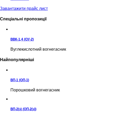
Завантажити прайс лист
Спеціальні пропозиції
ВВК-1,4 (ОУ-2)
Вуглекислотний вогнегасник
Найпопулярніші
ВП-1 (ОП-1)
Порошковий вогнегасник
ВП-2(з) (ОП-2(з))