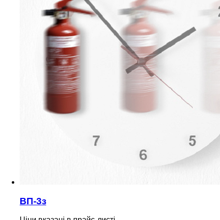
ВП-3з
Ціни вказані в прайс-листі