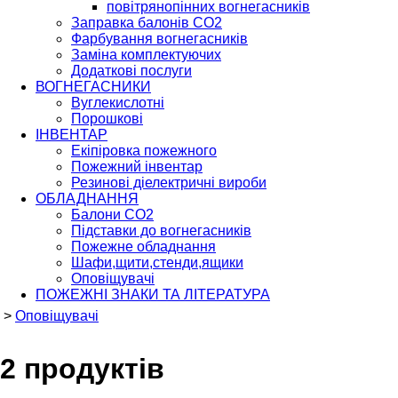
повітрянопінних вогнегасників
Заправка балонів CO2
Фарбування вогнегасників
Заміна комплектуючих
Додаткові послуги
ВОГНЕГАСНИКИ
Вуглекислотні
Порошкові
ІНВЕНТАР
Екіпіровка пожежного
Пожежний інвентар
Резинові діелектричні вироби
ОБЛАДНАННЯ
Балони СО2
Підставки до вогнегасників
Пожежне обладнання
Шафи,щити,стенди,ящики
Оповіщувачі
ПОЖЕЖНІ ЗНАКИ ТА ЛІТЕРАТУРА
>
Оповіщувачі
2 продуктів