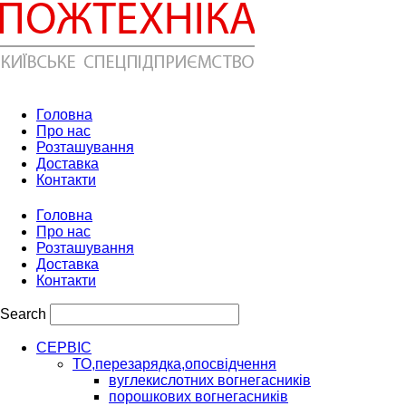
Головна
Про нас
Розташування
Доставка
Контакти
Головна
Про нас
Розташування
Доставка
Контакти
Search
СЕРВІС
ТО,перезарядка,опосвідчення
вуглекислотних вогнегасників
порошкових вогнегасників