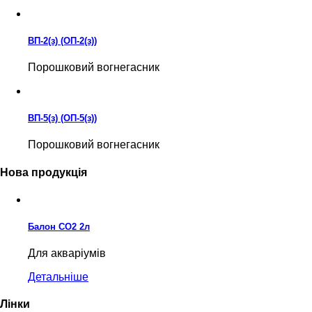
ВП-2(з) (ОП-2(з))
Порошковий вогнегасник
ВП-5(з) (ОП-5(з))
Порошковий вогнегасник
Нова продукція
Балон CO2 2л
Для акваріумів
Детальніше
Лінки