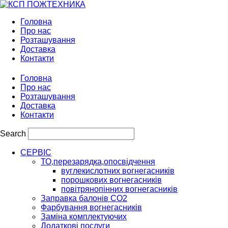
Головна
Про нас
Розташування
Доставка
Контакти
Головна
Про нас
Розташування
Доставка
Контакти
Search
СЕРВІС
ТО,перезарядка,опосвідчення
вуглекислотних вогнегасників
порошкових вогнегасників
повітрянопінних вогнегасників
Заправка балонів CO2
Фарбування вогнегасників
Заміна комплектуючих
Додаткові послуги