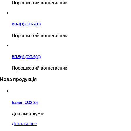
Порошковий вогнегасник
ВП-2(з) (ОП-2(з))
Порошковий вогнегасник
ВП-5(з) (ОП-5(з))
Порошковий вогнегасник
Нова продукція
Балон CO2 2л
Для акваріумів
Детальніше