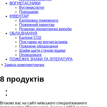
ВОГНЕГАСНИКИ
Вуглекислотні
Порошкові
ІНВЕНТАР
Екіпіровка пожежного
Пожежний інвентар
Резинові діелектричні вироби
ОБЛАДНАННЯ
Балони СО2
Підставки до вогнегасників
Пожежне обладнання
Шафи,щити,стенди,ящики
Оповіщувачі
ПОЖЕЖНІ ЗНАКИ ТА ЛІТЕРАТУРА
>
Заміна комплектуючих
8 продуктів
Вітаємо вас на сайті київського спеціалізованого